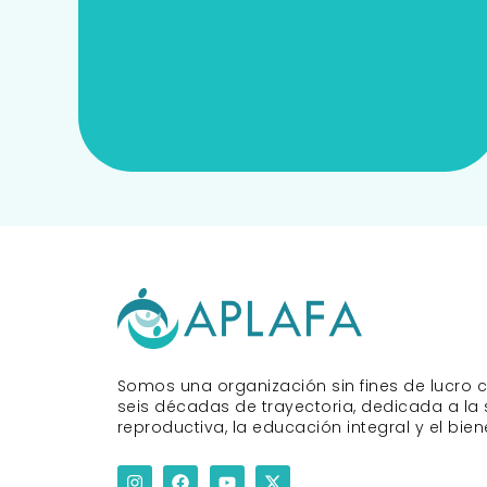
Bolsa de Empleo
Somos una organización sin fines de lucro
seis décadas de trayectoria, dedicada a la 
reproductiva, la educación integral y el biene
I
F
Y
X