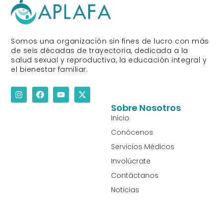
Somos una organización sin fines de lucro con más
de seis décadas de trayectoria, dedicada a la
salud sexual y reproductiva, la educación integral y
el bienestar familiar.
I
F
Y
X
n
a
o
-
s
c
u
t
Sobre Nosotros
t
e
t
w
Inicio
a
b
u
i
g
o
b
t
Conócenos
r
o
e
t
a
k
e
Servicios Médicos
m
r
Involúcrate
Contáctanos
Noticias